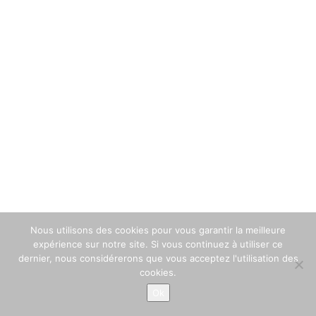
Nous utilisons des cookies pour vous garantir la meilleure
expérience sur notre site. Si vous continuez à utiliser ce
dernier, nous considérerons que vous acceptez l'utilisation des
cookies.
+33 559 636 238
Ok