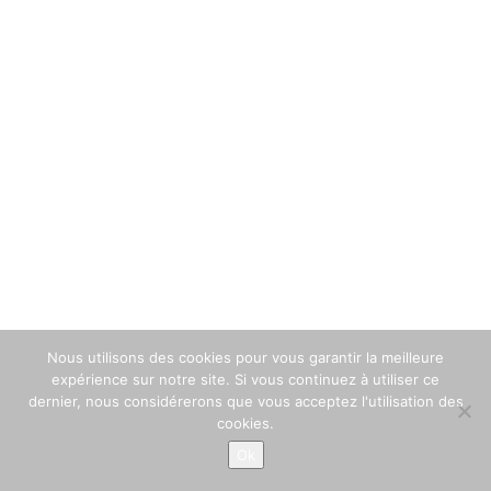
Nous utilisons des cookies pour vous garantir la meilleure
expérience sur notre site. Si vous continuez à utiliser ce
dernier, nous considérerons que vous acceptez l'utilisation des
cookies.
+33 559 636 238
Ok